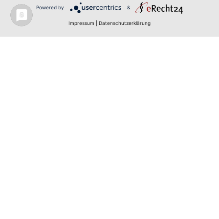
Powered by
&
Impressum
|
Datenschutzerklärung
Freuen Sie sich auf eine besondere
musikalische Begegnung voller Gefühl und
Herzenswärme. Das neue Lied
„Der Junge mit
der Mundharmonika“
wird Sie berühren und in
eine Welt voller Erinnerungen mitnehmen.
Gemeinsam mit
Reiner Kirsten
präsentiere
ich Ihnen diesen bekannten Titel in einer
stimmungsvollen Weihnachtsaktion, die
perfekt zur besinnlichen Zeit passt.
Lassen Sie sich von den warmen Klängen, der
gefühlvollen Interpretation und der festlichen